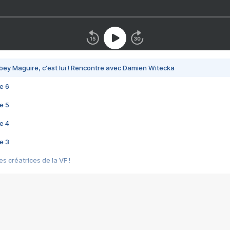
bey Maguire, c'est lui ! Rencontre avec Damien Witecka
e 6
e 5
e 4
e 3
s créatrices de la VF !
e 2
e 1
e Mektoub My Love arrive enfin ! Rencontre avec Shaïn Boumedine et Sal