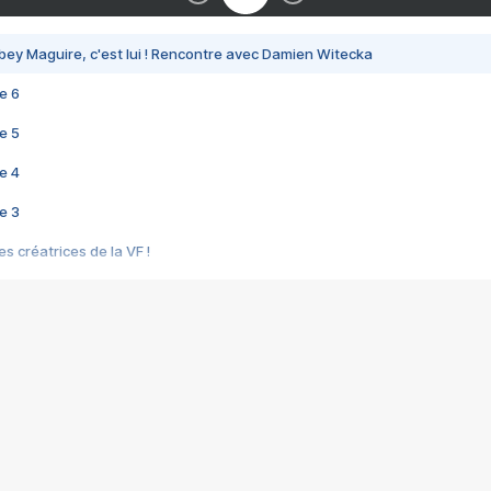
bey Maguire, c'est lui ! Rencontre avec Damien Witecka
e 6
e 5
e 4
e 3
s créatrices de la VF !
e 2
e 1
e Mektoub My Love arrive enfin ! Rencontre avec Shaïn Boumedine et Sal
i : après Toni en famille
elle réalise le bouleversant Dites lui que je l'aime
ais ! Rencontre autour de Vie privée de Rebecca Zlotowski