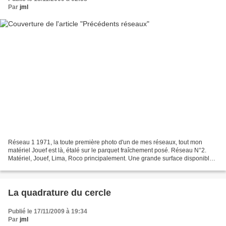
Par
jml
Réseau 1 1971, la toute première photo d'un de mes réseaux, tout mon
matériel Jouef est là, étalé sur le parquet fraîchement posé. Réseau N°2.
Matériel, Jouef, Lima, Roco principalement. Une grande surface disponible,
un luxe ! Réseau N°3 Echelle N, option...
La quadrature du cercle
Publié le 17/11/2009 à 19:34
Par
jml