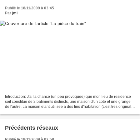
Publié le 18/11/2009 à 03:45
Par
jml
Introduction: J'ai la chance (un peu provoquée) que mon lieu de résidence
soit constitué de 2 bâtiments distincts, une maison d'un côté et une grange
de l'autre. La maison étant utilisée à des fins d'habitation (c'est très original,
je sais), les volumes...
Précédents réseaux
Publié le 18/11/2009 à 02:58