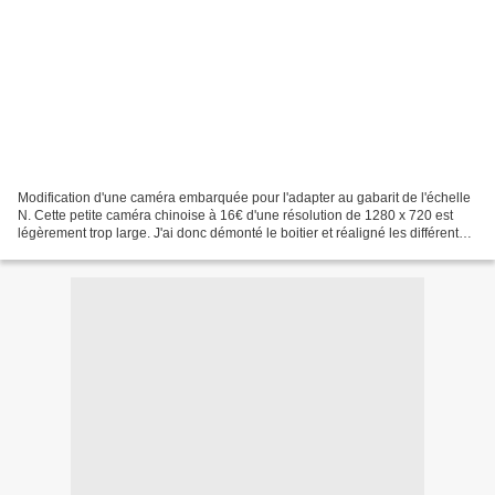
Modification d'une caméra embarquée pour l'adapter au gabarit de l'échelle
N. Cette petite caméra chinoise à 16€ d'une résolution de 1280 x 720 est
légèrement trop large. J'ai donc démonté le boitier et réaligné les différents
éléments dans l'axe du wagon. La...