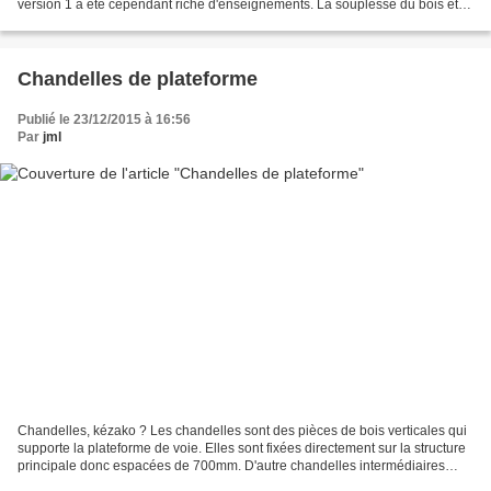
version 1 a été cependant riche d'enseignements. La souplesse du bois et
son manque de stabilité dans le temps...
Chandelles de plateforme
Publié le 23/12/2015 à 16:56
Par
jml
Chandelles, kézako ? Les chandelles sont des pièces de bois verticales qui
supporte la plateforme de voie. Elles sont fixées directement sur la structure
principale donc espacées de 700mm. D'autre chandelles intermédiaires
viendront en relais dans certaines...