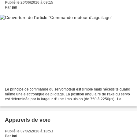
Publié le 20/06/2016 à 09:15
Par
jml
Le principe de commande du servomoteur est simple mais nécessite quand
même une electronique de pilotage. La position angulaire de l'axe du servo
est déterminée par la largeur d'u ne i mp ulsion (de 750 à 2250µs) . La
rotation maximum est d'environ 180°....
Appareils de voie
Publié le 07/02/2016 à 18:53
Par
jml